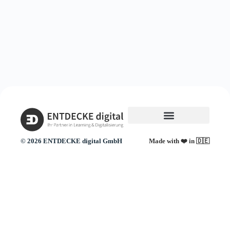
© 2026
ENTDECKE digital GmbH
Made with ❤️ in 🇩🇪
Können wir Ihnen helfen?
07131 - 618726 - 0