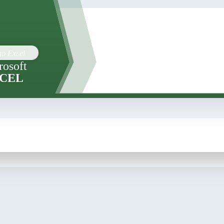
rosoft
CEL