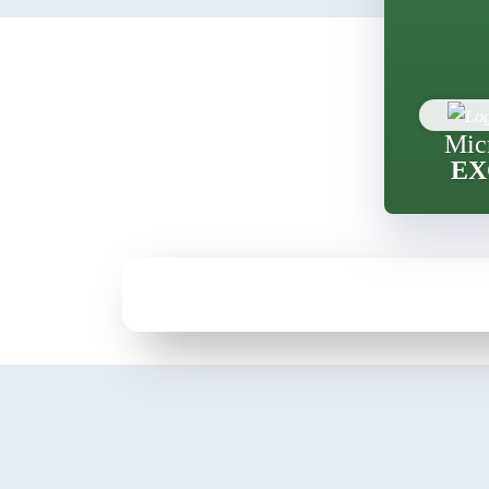
Mic
EX