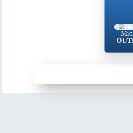
Mic
OUT