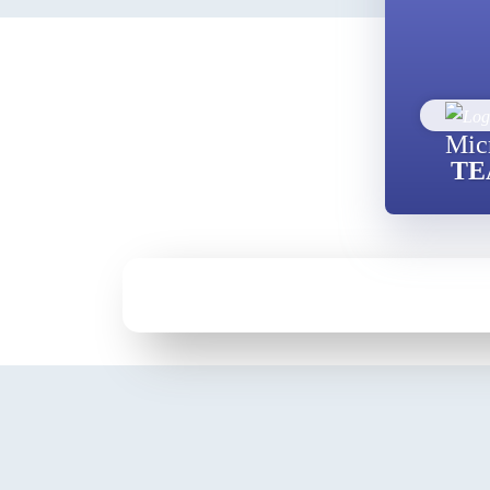
Mic
TE