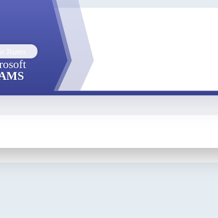
rosoft
AMS