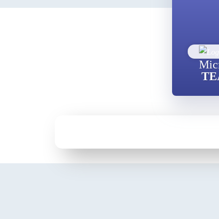
Mic
TE