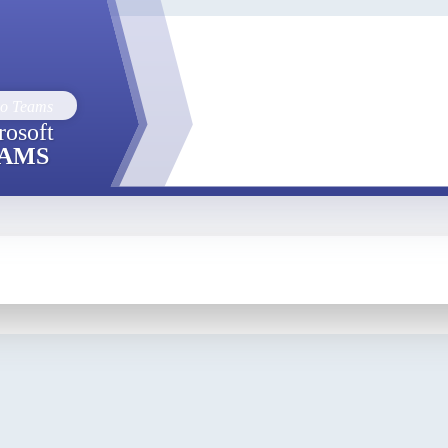
rosoft
AMS