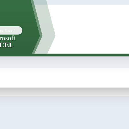
rosoft
CEL