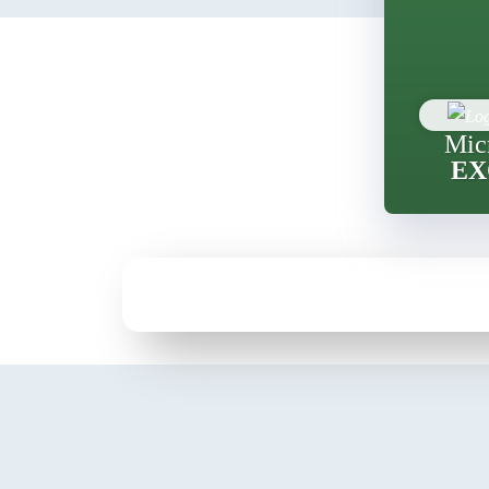
Mic
EX