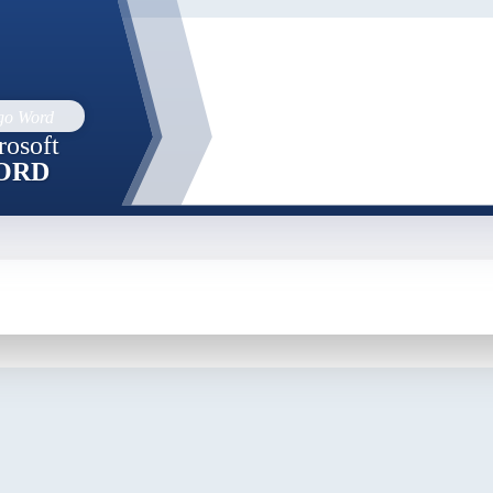
rosoft
ORD