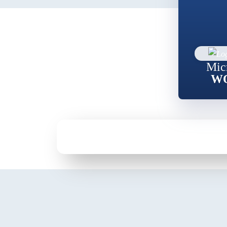
Mic
W