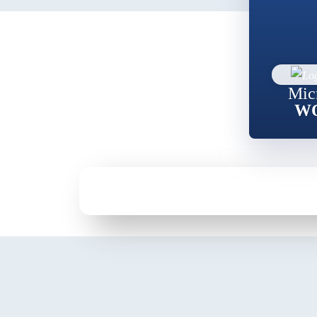
Mic
W