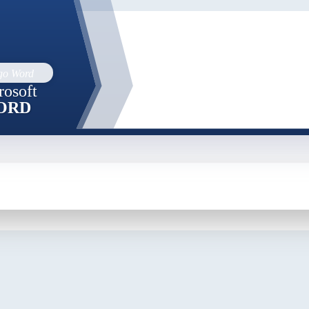
rosoft
ORD