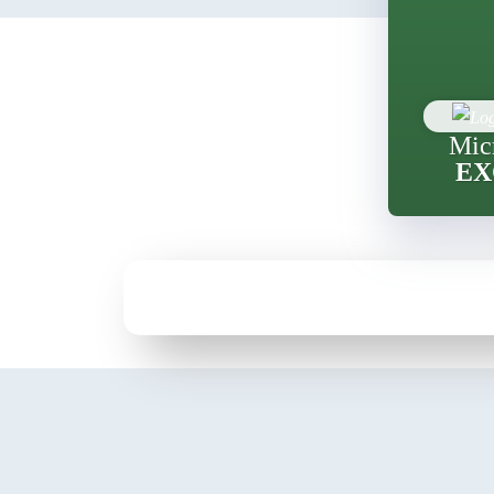
Mic
EX