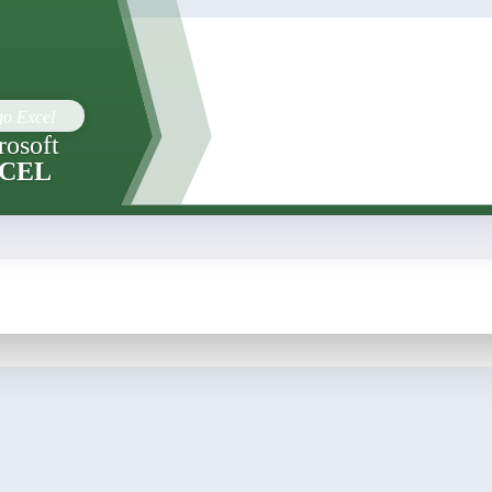
rosoft
CEL