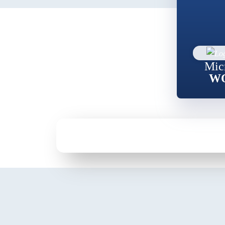
Mic
W