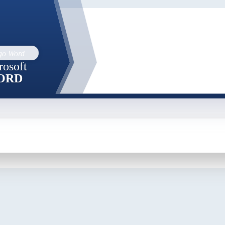
rosoft
ORD