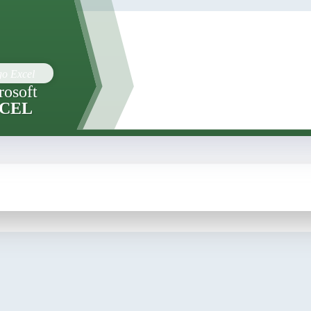
rosoft
CEL