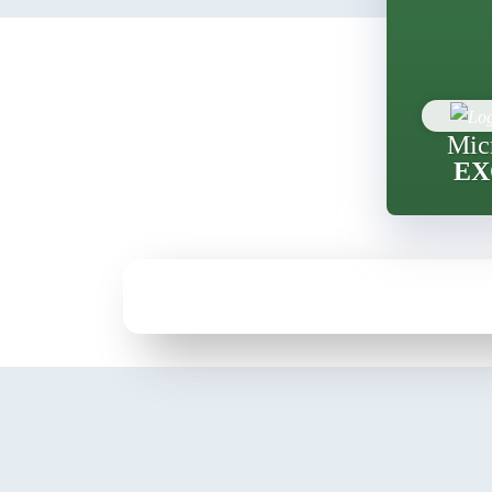
Mic
EX