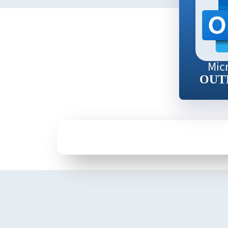
Mic
OUT