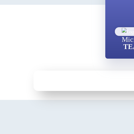
Mic
TE