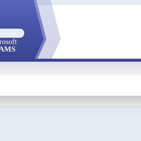
rosoft
AMS