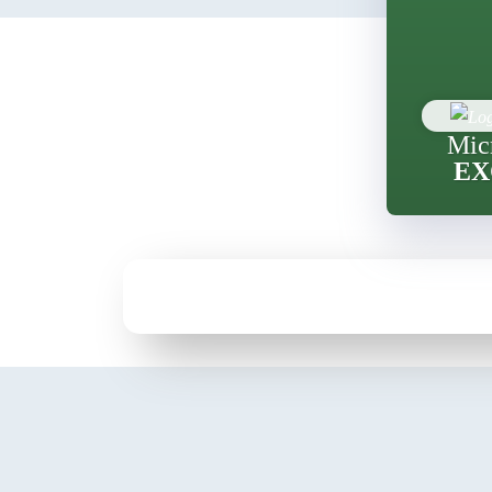
Mic
EX