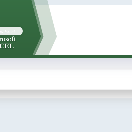
rosoft
CEL